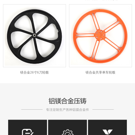
镁合金26寸6刀轮毂
镁合金共享单车轮毂